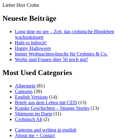
Skip
Lieber Herr Crohn
to
content
Neueste Beiträge
Long time no see – Zeit, das crohnische Blogleben
wachzuküssen
Habt es hübsch!
Happy Halloween
Innige Weihnachtswünsche für Crohnies & Co.
Wofür sind Frauen über 50 noch gut?
Most Used Categories
Allgemein
(81)
Cartoons
(39)
English Versions
(14)
Briefe aus dem Leben mit CED
(13)
Kranke Geschichten – Strange Stories
(13)
Shitstorm im Darm
(11)
Crohnisch Alt
(2)
Cartoons and writing in english
About me + Contact