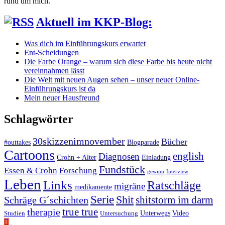
rund um mich.
Aktuell im KKP-Blog:
Was dich im Einführungskurs erwartet
Ent-Scheidungen
Die Farbe Orange – warum sich diese Farbe bis heute nicht
vereinnahmen lässt
Die Welt mit neuen Augen sehen – unser neuer Online-
Einführungskurs ist da
Mein neuer Hausfreund
Schlagwörter
30skizzenimnovember
Bücher
#outtakes
Blogparade
Cartoons
english
Diagnosen
Crohn + Alter
Einladung
Fundstück
Essen & Crohn
Forschung
gewinn
Interview
Leben
Links
Ratschläge
migräne
medikamente
Serie
Shit
Schräge G´schichten
shitstorm im darm
true true
therapie
Unterwegs
Video
Studien
Untersuchung