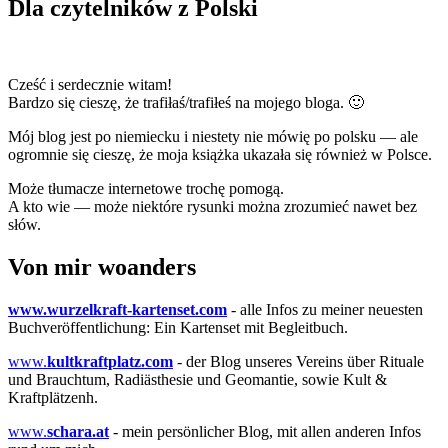
Dla czytelników z Polski
Cześć i serdecznie witam!
Bardzo się cieszę, że trafiłaś/trafiłeś na mojego bloga. 🙂
Mój blog jest po niemiecku i niestety nie mówię po polsku — ale
ogromnie się cieszę, że moja książka ukazała się również w Polsce.
Może tłumacze internetowe trochę pomogą.
A kto wie — może niektóre rysunki można zrozumieć nawet bez
słów.
Von mir woanders
www.wurzelkraft-kartenset.com
- alle Infos zu meiner neuesten
Buchveröffentlichung: Ein Kartenset mit Begleitbuch.
www.
kultkraftplatz.com
- der Blog unseres Vereins über Rituale
und Brauchtum, Radiästhesie und Geomantie, sowie Kult &
Kraftplätzenh.
www.
schara.at
- mein persönlicher Blog, mit allen anderen Infos