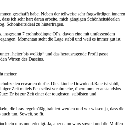
sammen geschafft habe. Neben der teilweise sehr fragwürdigen inneren
 dass ich sehr hart daran arbeite, mich gängigen Schönheitsidealen
og. Schönheitsideal zu hinterfragen.
os, insgesamt 7 crohnbedingte OPs, davon eine mit umfassendem
egangen. Momentan steht die Lage stabil und weil es immer gut ist,
 unter „heiter bis wolkig“ und das herausragende Profil passt
 den Wirren des Daseins.
ht meiner.
chubzeiten erwarten durfte. Die aktuelle Download-Rate ist stabil,
 einiger Zeit mittels Pen selbst verabreiche, übernimmt er anstandslos
rz: Er ist zur Zeit einer der toughsten, stabilsten und
n, die brav regelmäßig trainiert werden und wir wissen ja, dass die
auch tun. Soweit, so fit.
äuchlein raus und erledigt. Ja, aber dann wars soweit und die Muffen