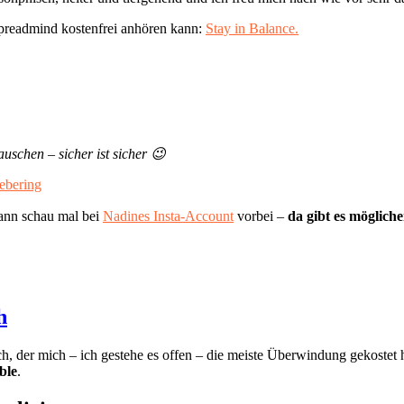
Spreadmind kostenfrei anhören kann:
Stay in Balance.
auschen – sicher ist sicher 😉
ebering
ann schau mal bei
Nadines Insta-Account
vorbei –
da gibt es möglich
h
h, der mich – ich gestehe es offen – die meiste Überwindung gekostet h
ble
.