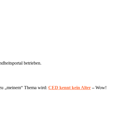
dheitsportal betrieben.
nd zu „meinem“ Thema wird:
CED kennt kein Alter
–
Wow!