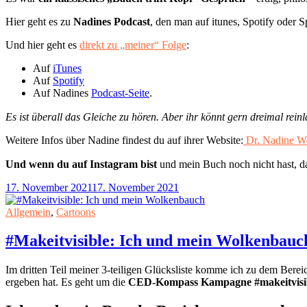
Hier geht es zu
Nadines Podcast
, den man auf itunes, Spotify oder 
Und hier geht es
direkt zu „meiner“ Folge
:
Auf
iTunes
Auf
Spotify
Auf Nadines
Podcast-Seite
.
Es ist überall das Gleiche zu hören. Aber ihr könnt gern dreimal reinl
Weitere Infos über Nadine findest du auf ihrer Website:
Dr. Nadine W
Und wenn du auf Instagram bist
und mein Buch noch nicht hast, d
17. November 2021
17. November 2021
Allgemein
,
Cartoons
#Makeitvisible: Ich und mein Wolkenbauc
Im dritten Teil meiner 3-teiligen Glücksliste komme ich zu dem Bereic
ergeben hat. Es geht um die
CED-Kompass Kampagne #makeitvisi