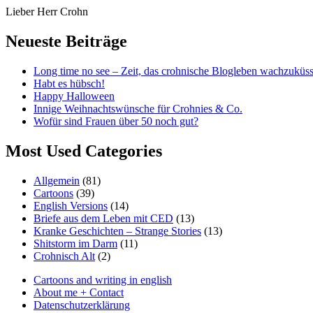
Skip
Lieber Herr Crohn
to
content
Neueste Beiträge
Long time no see – Zeit, das crohnische Blogleben wachzuküs
Habt es hübsch!
Happy Halloween
Innige Weihnachtswünsche für Crohnies & Co.
Wofür sind Frauen über 50 noch gut?
Most Used Categories
Allgemein
(81)
Cartoons
(39)
English Versions
(14)
Briefe aus dem Leben mit CED
(13)
Kranke Geschichten – Strange Stories
(13)
Shitstorm im Darm
(11)
Crohnisch Alt
(2)
Cartoons and writing in english
About me + Contact
Datenschutzerklärung