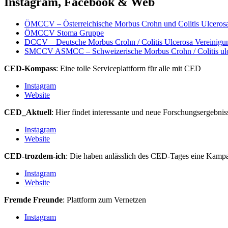
Instagram, Facebook & Web
ÖMCCV – Österreichische Morbus Crohn und Colitis Ulcerosa
ÖMCCV Stoma Gruppe
DCCV – Deutsche Morbus Crohn / Colitis Ulcerosa Vereinigu
SMCCV ASMCC – Schweizerische Morbus Crohn / Colitis ulc
CED-Kompass
: Eine tolle Serviceplattform für alle mit CED
Instagram
Website
CED_Aktuell
: Hier findet interessante und neue Forschungsergebni
Instagram
Website
CED-trozdem-ich
: Die haben anlässlich des CED-Tages eine Kampag
Instagram
Website
Fremde Freunde
: Plattform zum Vernetzen
Instagram