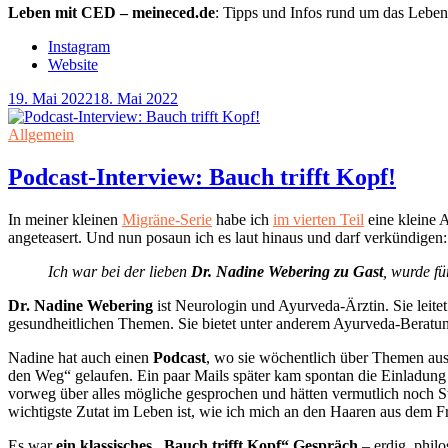
Leben mit CED – meineced.de
: Tipps und Infos rund um das Leb
Instagram
Website
19. Mai 2022
18. Mai 2022
Allgemein
Podcast-Interview: Bauch trifft Kopf!
In meiner kleinen
Migräne-Serie
habe ich
im vierten Teil
eine kleine 
angeteasert. Und nun posaun ich es laut hinaus und darf verkündigen:
Ich war bei der lieben
Dr. Nadine Webering zu Gast
, wurde fü
Dr.
Nadine Webering
ist Neurologin und Ayurveda-Ärztin. Sie leit
gesundheitlichen Themen. Sie bietet unter anderem Ayurveda-Beratun
Nadine hat auch einen
Podcast
, wo sie wöchentlich über Themen aus 
den Weg“ gelaufen. Ein paar Mails später kam spontan die Einladung
vorweg über alles mögliche gesprochen und hätten vermutlich noch S
wichtigste Zutat im Leben ist, wie ich mich an den Haaren aus de
Es war
ein klassisches „Bauch trifft Kopf“ Gespräch
– erdig, philo