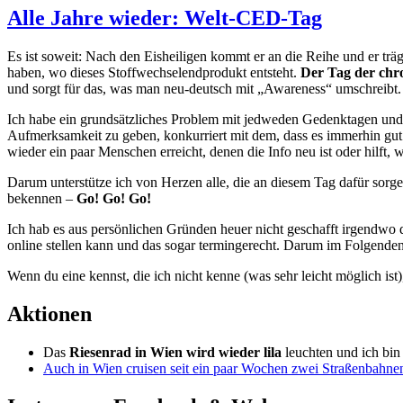
Alle Jahre wieder: Welt-CED-Tag
Es ist soweit: Nach den Eisheiligen kommt er an die Reihe und er trä
haben, wo dieses Stoffwechselendprodukt entsteht.
Der Tag der chr
und sorgt für das, was man neu-deutsch mit „Awareness“ umschreibt.
Ich habe ein grundsätzliches Problem mit jedweden Gedenktagen und 
Aufmerksamkeit zu geben, konkurriert mit dem, dass es immerhin gut
wieder ein paar Menschen erreicht, denen die Info neu ist oder hilft
Darum unterstütze ich von Herzen alle, die an diesem Tag dafür sorg
bekennen –
Go! Go! Go!
Ich hab es aus persönlichen Gründen heuer nicht geschafft irgendwo d
online stellen kann und das sogar termingerecht. Darum im Folgend
Wenn du eine kennst, die ich nicht kenne (was sehr leicht möglich ist
Aktionen
Das
Riesenrad in Wien wird wieder lila
leuchten und ich bin
Auch in Wien cruisen seit ein paar Wochen zwei Straßenbahn