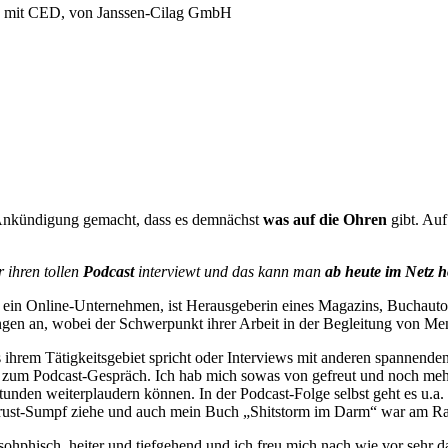
en mit CED, von Janssen-Cilag GmbH
Ankündigung gemacht, dass es demnächst
was auf die Ohren
gibt. Auf
r ihren tollen
Podcast
interviewt und das kann man
ab heute im Netz 
et ein Online-Unternehmen, ist Herausgeberin eines Magazins, Buchaut
gen an, wobei der Schwerpunkt ihrer Arbeit in der Begleitung von Men
ihrem Tätigkeitsgebiet spricht oder Interviews mit anderen spannenden
 zum Podcast-Gespräch. Ich hab mich sowas von gefreut und noch mehr,
tunden weiterplaudern können. In der Podcast-Folge selbst geht es u.
m Frust-Sumpf ziehe und auch mein Buch „Shitstorm im Darm“ war am 
sohphisch, heiter und tiefgehend und ich freu mich nach wie vor sehr d