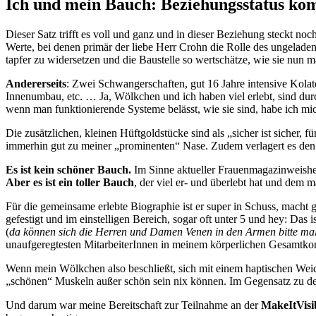
Ich und mein Bauch: Beziehungsstatus kom
Dieser Satz trifft es voll und ganz und in dieser Beziehung steckt n
Werte, bei denen primär der liebe Herr Crohn die Rolle des ungeladen
tapfer zu widersetzen und die Baustelle so wertschätze, wie sie nun 
Andererseits
: Zwei Schwangerschaften, gut 16 Jahre intensive Kol
Innenumbau, etc. … Ja, Wölkchen und ich haben viel erlebt, sind durc
wenn man funktionierende Systeme belässt, wie sie sind, habe ich mic
Die zusätzlichen, kleinen Hüftgoldstücke sind als „sicher ist sicher, 
immerhin gut zu meiner „prominenten“ Nase. Zudem verlagert es den S
Es ist kein schöner Bauch.
Im Sinne aktueller Frauenmagazinweishei
Aber es ist ein toller Bauch
, der viel er- und überlebt hat und dem m
Für die gemeinsame erlebte Biographie ist er super in Schuss, macht g
gefestigt und im einstelligen Bereich, sogar oft unter 5 und hey: Das i
(
da können sich die Herren und Damen Venen in den Armen bitte mal
unaufgeregtesten MitarbeiterInnen in meinem körperlichen Gesamtkon
Wenn mein Wölkchen also beschließt, sich mit einem haptischen Weich
„schönen“ Muskeln außer schön sein nix können. Im Gegensatz zu den t
Und darum war meine Bereitschaft zur Teilnahme an der
MakeItVis