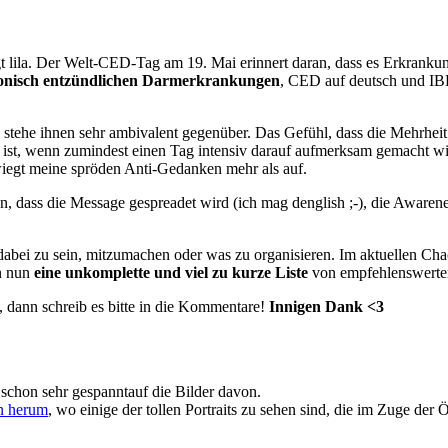
gt lila. Der Welt-CED-Tag am 19. Mai erinnert daran, dass es Erkranku
onisch entzündlichen Darmerkrankungen
, CED auf deutsch und IBD
stehe ihnen sehr ambivalent gegenüber. Das Gefühl, dass die Mehrheit
 ist, wenn zumindest einen Tag intensiv darauf aufmerksam gemacht w
, wiegt meine spröden Anti-Gedanken mehr als auf.
en, dass die Message gespreadet wird (ich mag denglish ;-), die Aware
abei zu sein, mitzumachen oder was zu organisieren. Im aktuellen Chaos
en nun
eine unkomplette und viel zu kurze Liste
von empfehlenswerten
), dann schreib es bitte in die Kommentare!
Innigen Dank <3
 schon sehr gespanntauf die Bilder davon.
en herum
, wo einige der tollen Portraits zu sehen sind, die im Zuge