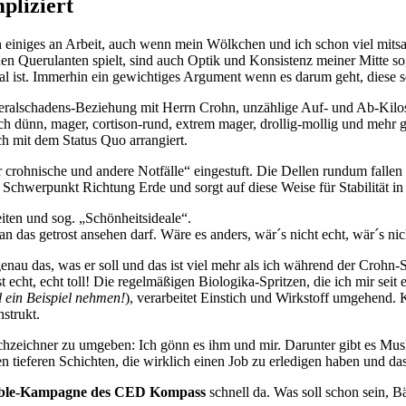
pliziert
och einiges an Arbeit, auch wenn mein Wölkchen und ich schon viel mit
en Querulanten spielt, sind auch Optik und Konsistenz meiner Mitte so,
mal ist. Immerhin ein gewichtiges Argument wenn es darum geht, diese s
ateralschadens-Beziehung mit Herrn Crohn, unzählige Auf- und Ab-Kil
h dünn, mager, cortison-rund, extrem mager, drollig-mollig und mehr g
h mit dem Status Quo arrangiert.
für crohnische und andere Notfälle“ eingestuft. Die Dellen rundum fallen
chwerpunkt Richtung Erde und sorgt auf diese Weise für Stabilität in
ten und sog. „Schönheitsideale“.
an das getrost ansehen darf. Wäre es anders, wär´s nicht echt, wär´s nic
enau das, was er soll und das ist viel mehr als ich während der Crohn-S
st echt, echt toll! Die regelmäßigen Biologika-Spritzen, die ich mir seit
 ein Beispiel nehmen!
), verarbeitet Einstich und Wirkstoff umgehend. Ku
strukt.
zeichner zu umgeben: Ich gönn es ihm und mir. Darunter gibt es Muskel
ieferen Schichten, die wirklich einen Job zu erledigen haben und das 
ible-Kampagne des CED Kompass
schnell da. Was soll schon sein, B