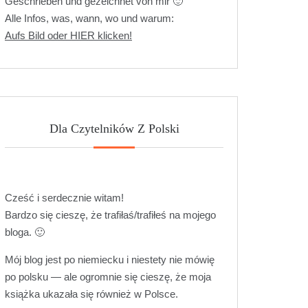
Geschrieben und gezeichnet von mir 🙂
Alle Infos, was, wann, wo und warum:
Aufs Bild oder HIER klicken!
Dla Czytelników Z Polski
Cześć i serdecznie witam!
Bardzo się cieszę, że trafiłaś/trafiłeś na mojego
bloga. 🙂
Mój blog jest po niemiecku i niestety nie mówię
po polsku — ale ogromnie się cieszę, że moja
książka ukazała się również w Polsce.