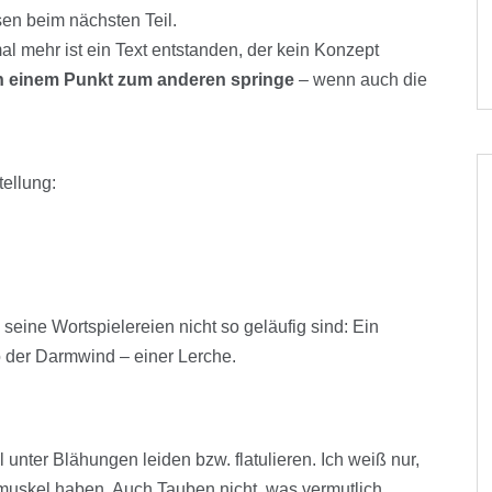
sen beim nächsten Teil.
al mehr ist ein Text entstanden, der kein Konzept
von einem Punkt zum anderen springe
– wenn auch die
tellung:
.
 seine Wortspielereien nicht so geläufig sind: Ein
so der Darmwind – einer Lerche.
unter Blähungen leiden bzw. flatulieren. Ich weiß nur,
ßmuskel haben. Auch Tauben nicht, was vermutlich