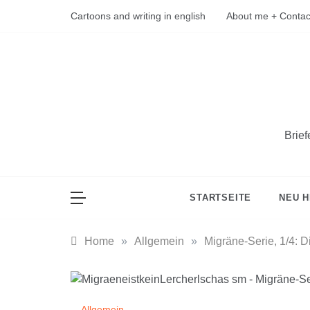
Skip
Cartoons and writing in english
About me + Contac
to
content
Brie
STARTSEITE
NEU H
Home
»
Allgemein
»
Migräne-Serie, 1/4: D
Allgemein