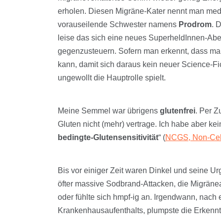
erholen. Diesen Migräne-Kater nennt man medi
vorauseilende Schwester namens
Prodrom
. 
leise das sich eine neues SuperheldInnen-Ab
gegenzusteuern. Sofern man erkennt, dass m
kann, damit sich daraus kein neuer Science-F
ungewollt die Hauptrolle spielt.
Meine Semmel war übrigens
glutenfrei
. Per Z
Gluten nicht (mehr) vertrage. Ich habe aber kei
bedingte-Glutensensitivität
“ (
NCGS, Non-Celi
Bis vor einiger Zeit waren Dinkel und seine U
öfter massive Sodbrand-Attacken, die Migräne
oder fühlte sich hmpf-ig an. Irgendwann, nach 
Krankenhausaufenthalts, plumpste die Erkenn