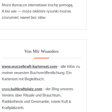
Może tłumacze internetowe trochę pomogą.
A kto wie — może niektóre rysunki można
zrozumieć nawet bez słów.
Von Mir Woanders
www.wurzelkraft-kartenset.com
- alle Infos zu
meiner neuesten Buchveröffentlichung: Ein
Kartenset mit Begleitbuch.
www.
kultkraftplatz.com
- der Blog unseres
Vereins über Rituale und Brauchtum,
Radiästhesie und Geomantie, sowie Kult &
Kraftplätzenh.