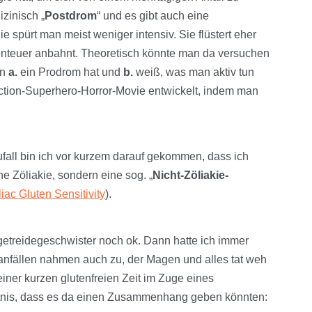
zinisch „
Postdrom
“ und es gibt auch eine
Die spürt man meist weniger intensiv. Sie flüstert eher
enteuer anbahnt. Theoretisch könnte man da versuchen
an
a.
ein Prodrom hat und
b.
weiß, was man aktiv tun
iction-Superhero-Horror-Movie entwickelt, indem man
ufall bin ich vor kurzem darauf gekommen, dass ich
ne Zöliakie, sondern eine sog. „
Nicht-Zöliakie-
ac Gluten Sensitivity
).
rgetreidegeschwister noch ok. Dann hatte ich immer
anfällen nahmen auch zu, der Magen und alles tat weh
einer kurzen glutenfreien Zeit im Zuge eines
tnis, dass es da einen Zusammenhang geben könnten: