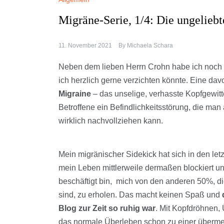
Migräne-Serie, 1/4: Die ungeliebt
11. November 2021
By
Michaela Schara
Neben dem lieben Herrn Crohn habe ich noch e
ich herzlich gerne verzichten könnte. Eine dav
Migraine
– das unselige, verhasste Kopfgewitte
Betroffene ein Befindlichkeitsstörung, die man
wirklich nachvollziehen kann.
Mein migränischer Sidekick hat sich in den let
mein Leben mittlerweile dermaßen blockiert un
beschäftigt bin, mich von den anderen 50%, d
sind, zu erholen. Das macht keinen Spaß und
Blog zur Zeit so ruhig war
. Mit Kopfdröhnen,
das normale Überleben schon zu einer überme