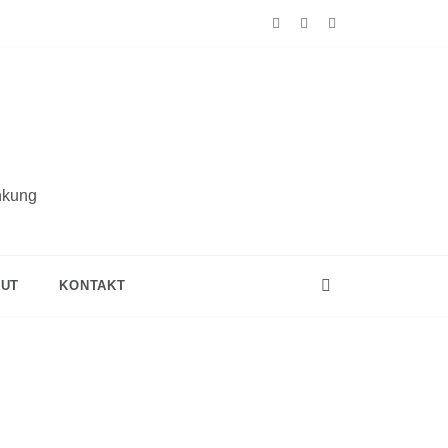
nkung
UT
KONTAKT