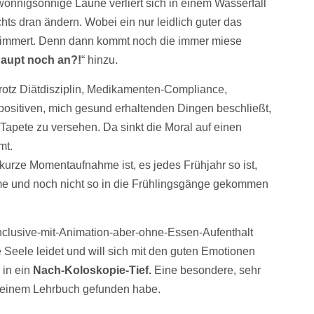
onnigsonnige Laune verliert sich in einem Wasserfall
ts dran ändern. Wobei ein nur leidlich guter das
limmert. Denn dann kommt noch die immer miese
haupt noch an?!
“ hinzu.
 trotz Diätdisziplin, Medikamenten-Compliance,
positiven, mich gesund erhaltenden Dingen beschließt,
apete zu versehen. Da sinkt die Moral auf einen
mt.
urze Momentaufnahme ist, es jedes Frühjahr so ist,
me und noch nicht so in die Frühlingsgänge gekommen
inclusive-mit-Animation-aber-ohne-Essen-Aufenthalt
 Seele leidet und will sich mit den guten Emotionen
 in ein
Nach-Koloskopie-Tief.
Eine besondere, sehr
n keinem Lehrbuch gefunden habe.