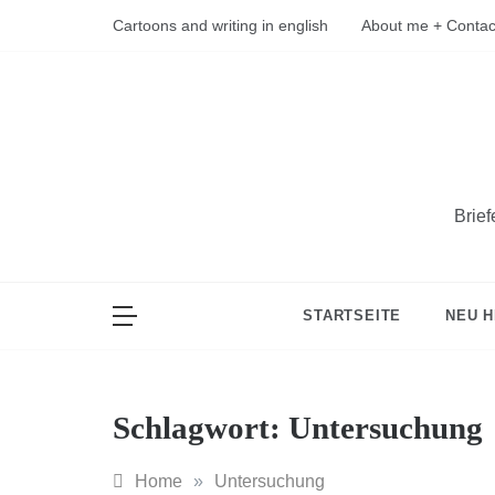
Skip
Cartoons and writing in english
About me + Contac
to
content
Brie
STARTSEITE
NEU H
Schlagwort:
Untersuchung
Home
»
Untersuchung