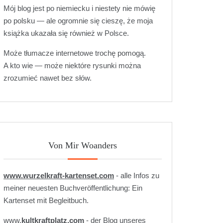
Mój blog jest po niemiecku i niestety nie mówię
po polsku — ale ogromnie się cieszę, że moja
książka ukazała się również w Polsce.
Może tłumacze internetowe trochę pomogą.
A kto wie — może niektóre rysunki można
zrozumieć nawet bez słów.
Von Mir Woanders
www.wurzelkraft-kartenset.com
- alle Infos zu
meiner neuesten Buchveröffentlichung: Ein
Kartenset mit Begleitbuch.
www.
kultkraftplatz.com
- der Blog unseres