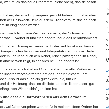
rund, warum ich das neue Programm (siehe oben), das sie schon
Cz
Ba
en haben, die eine Empfängerin gesucht haben und dabei über
neben der Halloween-Deko aus dem Crohniversum sind da noch
Mó
hst im Blog finden werden.
po
uk
werden, nachdem diese Zeit des Trauerns, der Schmerzen, der
es war … vorbei ist und eine andere, neue Zeit heraufdämmert.
Mo
A 
ich liebe
. Ich mag es, wenn die Kinder verkleidet von Haus zu
na
Orange in allen Versionen und Interpretationen und der Herbst
nders. Ich liebe auch den Nebel, liebe Spaziergänge im Nebel,
V
 andere Welt zeigt, in der alles neu und anders ist.
und kreativ, aus Nebel und Orange eben. Ein alter Zyklus endet,
w
er unserer Vorvorvorfahren hat das Jahr mit diesem Fest
ne
och. Also ist das auch ein guter Zeitpunkt, um ein
Be
d der Hoffnung, dass es dir, liebe Leserin, lieber Leser, gut
w
verlängerten Winterschlaf gehalten hat.
üb
en und dass die Horrorszenarien aus dem Cartoon im
Ge
n!
w
ine zwei Jahre vergehen werden 😉 In meinem Ideen-Ordner hat