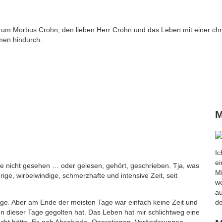
 um Morbus Crohn, den lieben Herr Crohn und das Leben mit einer chr
men hindurch.
M
Ic
ei
e nicht gesehen … oder gelesen, gehört, geschrieben. Tja, was
Mi
rige, wirbelwindige, schmerzhafte und intensive Zeit, seit
we
a
ange. Aber am Ende der meisten Tage war einfach keine Zeit und
de
n dieser Tage gegolten hat. Das Leben hat mir schlichtweg eine