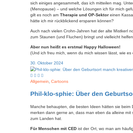
sich einiges angesammelt, das ich mitteilen mag. Unt
(Menopause) – und welche Lösungen ich für mich gef
gilt es noch am
Therapie und OP-Sektor
einen Kassa
hätte ich mir rückblickend ersparen können?
Auch nach vielen Crohn-Jahren hat der alte Mistkerl n
zum Staunen (und Fluchen) bringt und vielleicht helf
Aber nun heißt es erstmal Happy Halloween!
(Und ich freu mich, wenn du mich wissen lässt, wie es d
30. Oktober 2024
Allgemein
,
Cartoons
Phil-klo-sphie: Über den Geburts
Manche behaupten, die besten Ideen hätten sie bei
merken dann gerne an, dass man eben da alleine mit si
zum Landen hat.
Für Menschen mit CED
ist der Ort, wo man am häufig