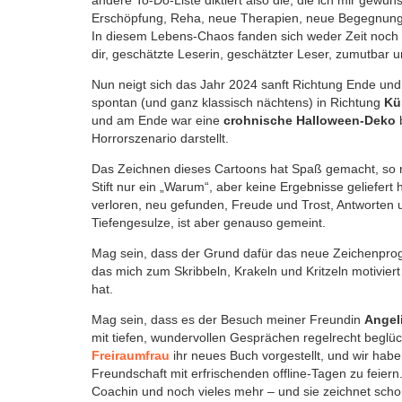
andere To-Do-Liste diktiert also die, die ich mir gew
Erschöpfung, Reha, neue Therapien, neue Begegnunge
In diesem Lebens-Chaos fanden sich weder Zeit noch L
dir, geschätzte Leserin, geschätzter Leser, zumutbar 
Nun neigt sich das Jahr 2024 sanft Richtung Ende und e
spontan (und ganz klassisch nächtens) in Richtung
Kü
und am Ende war eine
crohnische Halloween-Deko
Horrorszenario darstellt.
Das Zeichnen dieses Cartoons hat Spaß gemacht, so ric
Stift nur ein „Warum“, aber keine Ergebnisse geliefert
verloren, neu gefunden, Freude und Trost, Antworten 
Tiefengesulze, ist aber genauso gemeint.
Mag sein, dass der Grund dafür das neue Zeichenprogr
das mich zum Skribbeln, Krakeln und Kritzeln motivie
hat.
Mag sein, dass es der Besuch meiner Freundin
Angel
mit tiefen, wundervollen Gesprächen regelrecht beglück
Freiraumfrau
ihr neues Buch vorgestellt, und wir habe
Freundschaft mit erfrischenden offline-Tagen zu feiern.
Coachin und noch vieles mehr – und sie zeichnet schon v