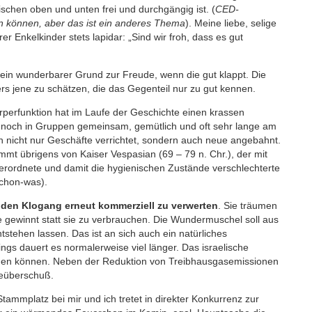
chen oben und unten frei und durchgängig ist. (
CED-
n können, aber das ist ein anderes Thema
). Meine liebe, selige
r Enkelkinder stets lapidar: „Sind wir froh, dass es gut
t ein wunderbarer Grund zur Freude, wenn die gut klappt. Die
s jene zu schätzen, die das Gegenteil nur zu gut kennen.
rperfunktion hat im Laufe der Geschichte einen krassen
och in Gruppen gemeinsam, gemütlich und oft sehr lange am
nicht nur Geschäfte verrichtet, sondern auch neue angebahnt.
ammt übrigens von Kaiser Vespasian (69 – 79 n. Chr.), der mit
verordnete und damit die hygienischen Zustände verschlechterte
schon-was).
r
den Klogang erneut kommerziell zu verwerten
. Sie träumen
ie gewinnt statt sie zu verbrauchen. Die Wundermuschel soll aus
tstehen lassen. Das ist an sich auch ein natürliches
ngs dauert es normalerweise viel länger. Das israelische
digen können. Neben der Reduktion von Treibhausgasemissionen
ieüberschuß.
tammplatz bei mir und ich tretet in direkter Konkurrenz zur