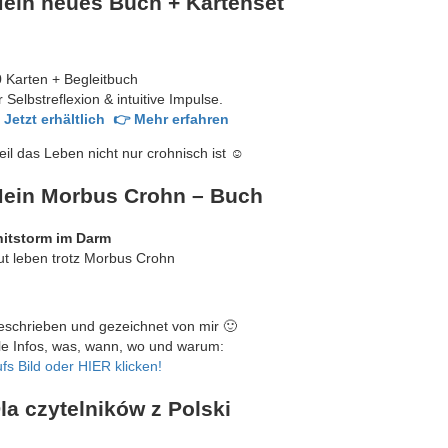
ein neues Buch + Kartenset
 Karten + Begleitbuch
r Selbstreflexion & intuitive Impulse.
 Jetzt erhältlich
👉 Mehr erfahren
il das Leben nicht nur crohnisch ist ☺️
ein Morbus Crohn – Buch
hitstorm im Darm
t leben trotz Morbus Crohn
schrieben und gezeichnet von mir 🙂
le Infos, was, wann, wo und warum:
fs Bild oder HIER klicken!
la czytelników z Polski