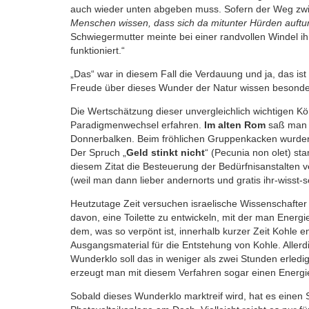
auch wieder unten abgeben muss. Sofern der Weg zwis
Menschen wissen, dass sich da mitunter Hürden auftu
Schwiegermutter meinte bei einer randvollen Windel ihre
funktioniert.“
„Das“ war in diesem Fall die Verdauung und ja, das is
Freude über dieses Wunder der Natur wissen besonder
Die Wertschätzung dieser unvergleichlich wichtigen Kö
Paradigmenwechsel erfahren.
Im alten Rom
saß man n
Donnerbalken. Beim fröhlichen Gruppenkacken wurden 
Der Spruch „
Geld stinkt nicht
“ (Pecunia non olet) st
diesem Zitat die Besteuerung der Bedürfnisanstalten 
(weil man dann lieber andernorts und gratis ihr-wisst-
Heutzutage Zeit versuchen israelische Wissenschafte
davon, eine Toilette zu entwickeln, mit der man Energ
dem, was so verpönt ist, innerhalb kurzer Zeit Kohle en
Ausgangsmaterial für die Entstehung von Kohle. Allerdi
Wunderklo soll das in weniger als zwei Stunden erle
erzeugt man mit diesem Verfahren sogar einen Energ
Sobald dieses Wunderklo marktreif wird, hat es einen S