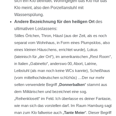
sich ein Klo befindet. Wohingegen das Klo nur das
Klo meint, also den Porzellanstuhl mit
Wasserspülung.
Andere Bezeichnung für den heiligen Ort
des
ultimativen Loslassens:
Stilles Örtchen, Thron, Häusl (aus der Zeit, als es noch
separat vom Wohnhaus, in Form eines Plumpsklos, also
eines kleinen Häuschens, errichtet wurde), Lokus
(lateinisch für „der Ort“), im amerikanischen „Rest Room“,
in Italien „Gabinetto“, anderswo 00, Abort, Latrine,
Leibstuhl (als man noch keine WCs kannte), Scheißhaus
(vom mittelhochdeutschen schîzhûs) …
Der nur mehr
selten verwendete Begriff „
Donnerbalken
“ stammt aus
dem Militärischen und bezeichnet eine sog.
„Reihenklosett“ im Feld. Ich überlasse es deiner Fantasie,
wie man sich das vorstellen darf.
Im Raum Hamburg sagt
man zum Klo fallweise auch „
Tante Meier
“. Dieser Begriff