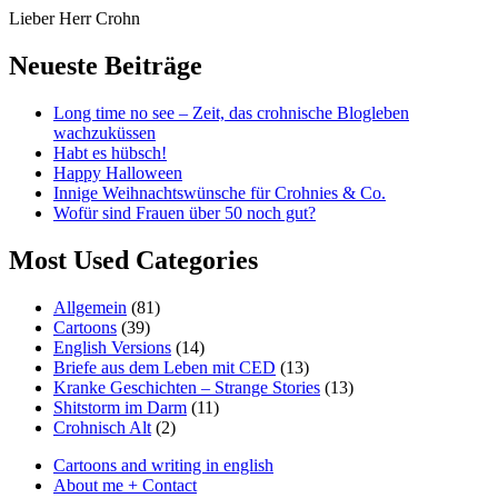
Skip
Lieber Herr Crohn
to
content
Neueste Beiträge
Long time no see – Zeit, das crohnische Blogleben
wachzuküssen
Habt es hübsch!
Happy Halloween
Innige Weihnachtswünsche für Crohnies & Co.
Wofür sind Frauen über 50 noch gut?
Most Used Categories
Allgemein
(81)
Cartoons
(39)
English Versions
(14)
Briefe aus dem Leben mit CED
(13)
Kranke Geschichten – Strange Stories
(13)
Shitstorm im Darm
(11)
Crohnisch Alt
(2)
Cartoons and writing in english
About me + Contact