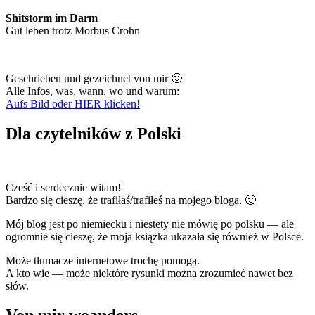
Shitstorm im Darm
Gut leben trotz Morbus Crohn
Geschrieben und gezeichnet von mir 🙂
Alle Infos, was, wann, wo und warum:
Aufs Bild oder HIER klicken!
Dla czytelników z Polski
Cześć i serdecznie witam!
Bardzo się cieszę, że trafiłaś/trafiłeś na mojego bloga. 🙂
Mój blog jest po niemiecku i niestety nie mówię po polsku — ale
ogromnie się cieszę, że moja książka ukazała się również w Polsce.
Może tłumacze internetowe trochę pomogą.
A kto wie — może niektóre rysunki można zrozumieć nawet bez
słów.