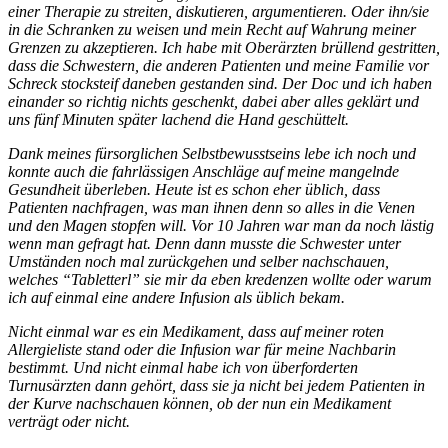
einer Therapie zu streiten, diskutieren, argumentieren. Oder ihn/sie
in die Schranken zu weisen und mein Recht auf Wahrung meiner
Grenzen zu akzeptieren. Ich habe mit Oberärzten brüllend gestritten,
dass die Schwestern, die anderen Patienten und meine Familie vor
Schreck stocksteif daneben gestanden sind. Der Doc und ich haben
einander so richtig nichts geschenkt, dabei aber alles geklärt und
uns fünf Minuten später lachend die Hand geschüttelt.
Dank meines fürsorglichen Selbstbewusstseins lebe ich noch und
konnte auch die fahrlässigen Anschläge auf meine mangelnde
Gesundheit überleben. Heute ist es schon eher üblich, dass
Patienten nachfragen, was man ihnen denn so alles in die Venen
und den Magen stopfen will. Vor 10 Jahren war man da noch lästig
wenn man gefragt hat. Denn dann musste die Schwester unter
Umständen noch mal zurückgehen und selber nachschauen,
welches “Tabletterl” sie mir da eben kredenzen wollte oder warum
ich auf einmal eine andere Infusion als üblich bekam.
Nicht einmal war es ein Medikament, dass auf meiner roten
Allergieliste stand oder die Infusion war für meine Nachbarin
bestimmt. Und nicht einmal habe ich von überforderten
Turnusärzten dann gehört, dass sie ja nicht bei jedem Patienten in
der Kurve nachschauen können, ob der nun ein Medikament
verträgt oder nicht.