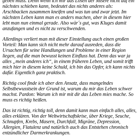
geben muss. Denn wenn ich mir das Lösen der Misere nicht auf ein
nächstes schieben kann, bedeutet das nichts anderes als:
Arschbacken zusammen kneifen und was tun und zwar jetzt. Im
nächsten Leben kann man es anders machen, aber in diesem hier
lebt man nun einmal gerade. Also wär´s gut, was Kluges damit
anzufangen und es nicht zu verschwenden.
Allerdings verliert man mit dieser Einstellung auch einen großen
Vorteil: Man kann sich nicht mehr darauf ausreden, dass die
Ursachen für seine Handlungen und Probleme in einer Region
liegen, auf die man bewusst keinen Einfluss hat. Denn das war ja
alles „mein anderes ich“, in einem früheren Leben, und somit trifft
mich hier in diesem keine Schuld, ich bin das Opfer, ich kann nichts
dafür. Eigentlich ganz praktisch.
Richtig cool finde ich aber den Ansatz, dass mangelndes
Selbstbewusstsein der Grund ist, warum du mir das Leben schwer
machst. Pardon: Warum ich mir mit dir das Leben mies mache. So
muss es richtig heißen.
Das ist richtig, richtig toll, denn damit kann man einfach alles, alles,
alles erklären. Von der Weltwirtschaftskrise, über Kriege, Seuche,
Schnupfen, Krebs, Masern, Durchfall, Migräne, Depression,
Allergien, Flatulenz und natürlich auch das Entstehen chronisch
entzündlicher Darmerkrankungen.