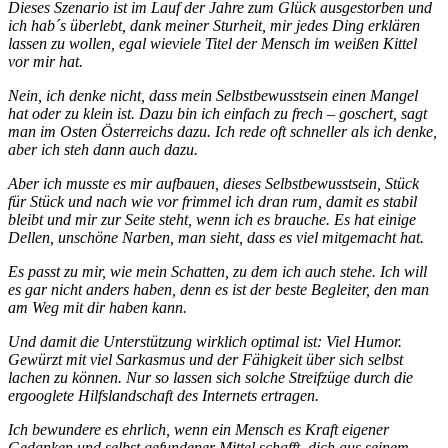
Dieses Szenario ist im Lauf der Jahre zum Glück ausgestorben und
ich hab´s überlebt, dank meiner Sturheit, mir jedes Ding erklären
lassen zu wollen, egal wieviele Titel der Mensch im weißen Kittel
vor mir hat.
Nein, ich denke nicht, dass mein Selbstbewusstsein einen Mangel
hat oder zu klein ist. Dazu bin ich einfach zu frech – goschert, sagt
man im Osten Österreichs dazu. Ich rede oft schneller als ich denke,
aber ich steh dann auch dazu.
Aber ich musste es mir aufbauen, dieses Selbstbewusstsein, Stück
für Stück und nach wie vor frimmel ich dran rum, damit es stabil
bleibt und mir zur Seite steht, wenn ich es brauche. Es hat einige
Dellen, unschöne Narben, man sieht, dass es viel mitgemacht hat.
Es passt zu mir, wie mein Schatten, zu dem ich auch stehe. Ich will
es gar nicht anders haben, denn es ist der beste Begleiter, den man
am Weg mit dir haben kann.
Und damit die Unterstützung wirklich optimal ist: Viel Humor.
Gewürzt mit viel Sarkasmus und der Fähigkeit über sich selbst
lachen zu können. Nur so lassen sich solche Streifzüge durch die
ergooglete Hilfslandschaft des Internets ertragen.
Ich bewundere es ehrlich, wenn ein Mensch es Kraft eigener
Gedanken und selbst gefundener Mittel schafft, dich aus seinem