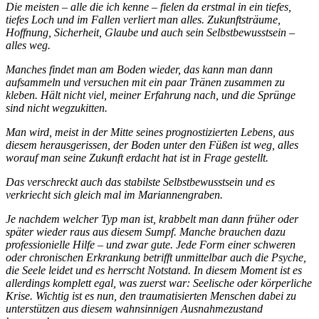
Die meisten – alle die ich kenne – fielen da erstmal in ein tiefes,
tiefes Loch und im Fallen verliert man alles. Zukunftsträume,
Hoffnung, Sicherheit, Glaube und auch sein Selbstbewusstsein –
alles weg.
Manches findet man am Boden wieder, das kann man dann
aufsammeln und versuchen mit ein paar Tränen zusammen zu
kleben. Hält nicht viel, meiner Erfahrung nach, und die Sprünge
sind nicht wegzukitten.
Man wird, meist in der Mitte seines prognostizierten Lebens, aus
diesem herausgerissen, der Boden unter den Füßen ist weg, alles
worauf man seine Zukunft erdacht hat ist in Frage gestellt.
Das verschreckt auch das stabilste Selbstbewusstsein und es
verkriecht sich gleich mal im Mariannengraben.
Je nachdem welcher Typ man ist, krabbelt man dann früher oder
später wieder raus aus diesem Sumpf. Manche brauchen dazu
professionielle Hilfe – und zwar gute. Jede Form einer schweren
oder chronischen Erkrankung betrifft unmittelbar auch die Psyche,
die Seele leidet und es herrscht Notstand. In diesem Moment ist es
allerdings komplett egal, was zuerst war: Seelische oder körperliche
Krise. Wichtig ist es nun, den traumatisierten Menschen dabei zu
unterstützen aus diesem wahnsinnigen Ausnahmezustand