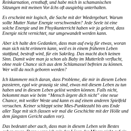
Reinkarnation, ernsthaft, und habe mich in schamanischen
Sitzungen mit meinen Vor-Ichs oft ausgiebig unterhalten.
Es erscheint mir logisch, die Sache mit der Wiedergeburt. Warum
sollte Mutter Natur Energie verschwenden? Jede Seele ist eine
solche Energie und im Phsyikunterricht haben wir ja gelernt, dass
Energie nicht vernichtet, nur umgewandelt werden kann.
Aber ich halte den Gedanken, dass man auf ewig für etwas, woran
man sich nicht erinnern kann, weil es in einem früheren Leben
stattfand, bestraft wird, für ein Sakrileg. Das macht doch keinen
Sinn. Damit wäre man ja schon als Baby im Mutterleib verflucht,
ohne reale Chance sich aus dem Schlamassel befreien zu können.
Wer will da noch geboren werden?
Ich klammere mich daran, dass Probleme, die mir in diesem Leben
passieren, egal wie grausig sie sind, etwas mit diesem Leben zu tun
haben und in diesem Leben gelöst werden können. Falls nicht,
bekommt man wie beim “Mensch ärgere dich nicht” eine neue
Chance, mit weißer Weste und kann es auf einem anderen Spielfeld
versuchen. Keiner schleppt seine Mies-Punktezahl bis ans Ende
aller Tage mit sich (lassen wir mal die Geschichte mit der Hölle und
dem jüngsten Gericht außen vor).
Das bedeutet aber auch, dass man in diesem Leben sein Bestes