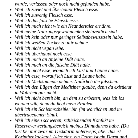
wurde, verlassen oder noch nicht gefunden habe.
Weil ich zuviel und überhaupt Fleisch esse.
Weil ich zuwenig Fleisch esse.
Weil ich das falsche Fleisch esse.
Weil ich mich nicht wie ein Neandertaler ernähre.
Weil meine Nahrungsgewohnheiten steinzeitlich sind.
Weil ich kein oder nur geringes Selbstbewusstsein habe.
Weil ich weißen Zucker zu mir nehme.
Weil ich nicht vegan lebe.
Weil ich überhaupt noch esse.
Weil ich mich an (m)eine Diät halte.
Weil ich mich an die falsche Diät halte.
Weil ich nicht esse, wonach ich Lust und Laune habe.
Weil ich esse, worauf ich Lust und Laune habe.
Weil ich Medikamente nehme. Natürlich die falschen.
Weil ich den Lügen der Mediziner glaube, denn du existierst
in Wahrheit gar nicht.
Weil ich nicht bereit bin, an dem zu arbeiten, was ich los
werden will, denn da liegt mein Problem.
Weil ich ein Schleimscheißer bin (im wörtlichen und im
übertragenenen Sinn).
Weil ich einen schweren, schleichenden Konflikt im
Reserveverwertungsbereich meines Dünndarms habe. (Du
bist bei mir zwar im Dickdarm unterwegs, aber das ist
Korinthenkackerei. Alles eins, ein Darm ist ein Darm und