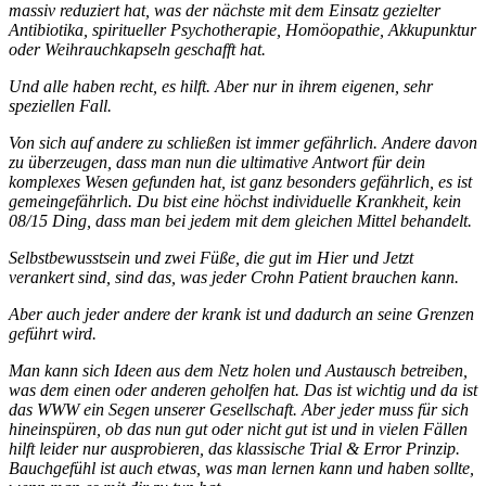
massiv reduziert hat, was der nächste mit dem Einsatz gezielter
Antibiotika, spiritueller Psychotherapie, Homöopathie, Akkupunktur
oder Weihrauchkapseln geschafft hat.
Und alle haben recht, es hilft. Aber nur in ihrem eigenen, sehr
speziellen Fall.
Von sich auf andere zu schließen ist immer gefährlich. Andere davon
zu überzeugen, dass man nun die ultimative Antwort für dein
komplexes Wesen gefunden hat, ist ganz besonders gefährlich, es ist
gemeingefährlich. Du bist eine höchst individuelle Krankheit, kein
08/15 Ding, dass man bei jedem mit dem gleichen Mittel behandelt.
Selbstbewusstsein und zwei Füße, die gut im Hier und Jetzt
verankert sind, sind das, was jeder Crohn Patient brauchen kann.
Aber auch jeder andere der krank ist und dadurch an seine Grenzen
geführt wird.
Man kann sich Ideen aus dem Netz holen und Austausch betreiben,
was dem einen oder anderen geholfen hat. Das ist wichtig und da ist
das WWW ein Segen unserer Gesellschaft. Aber jeder muss für sich
hineinspüren, ob das nun gut oder nicht gut ist und in vielen Fällen
hilft leider nur ausprobieren, das klassische Trial & Error Prinzip.
Bauchgefühl ist auch etwas, was man lernen kann und haben sollte,