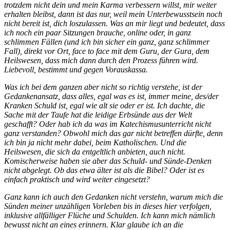
trotzdem nicht dein und mein Karma verbessern willst, mir weiter
erhalten bleibst, dann ist das nur, weil mein Unterbewusstsein noch
nicht bereit ist, dich loszulassen. Was an mir liegt und bedeutet, dass
ich noch ein paar Sitzungen brauche, online oder, in ganz
schlimmen Fällen (und ich bin sicher ein ganz, ganz schlimmer
Fall), direkt vor Ort, face to face mit dem Guru, der Gura, dem
Heilswesen, dass mich dann durch den Prozess führen wird.
Liebevoll, bestimmt und gegen Vorauskassa.
Was ich bei dem ganzen aber nicht so richtig verstehe, ist der
Gedankenansatz, dass alles, egal was es ist, immer meine, des/der
Kranken Schuld ist, egal wie alt sie oder er ist. Ich dachte, die
Sache mit der Taufe hat die leidige Erbsünde aus der Welt
geschafft? Oder hab ich da was im Katechismusunterricht nicht
ganz verstanden? Obwohl mich das gar nicht betreffen dürfte, denn
ich bin ja nicht mehr dabei, beim Katholischen. Und die
Heilswesen, die sich da entgeltlich anbieten, auch nicht.
Komischerweise haben sie aber das Schuld- und Sünde-Denken
nicht abgelegt. Ob das etwa älter ist als die Bibel? Oder ist es
einfach praktisch und wird weiter eingesetzt?
Ganz kann ich auch den Gedanken nicht verstehn, warum mich die
Sünden meiner unzähligen Vorleben bis in dieses hier verfolgen,
inklusive allfälliger Flüche und Schulden. Ich kann mich nämlich
bewusst nicht an eines erinnern. Klar glaube ich an die