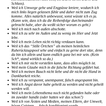
Schluss).
Weil ich Umwege gehe und Engpässe kreiere, wodurch ich
mich links liegen gelassen fühle und daher nicht zum Zug
komme. Alles natürlich unbewusst, sonst wüsste ich es ja.
(Kann sein, dass ich da die Reihenfolge durcheinander
gebracht habe, aber du weißt sicher worum es geht.)
Weil ich mich nach außen abschotte.
Weil ich zu sehr im Außen und zu wenig im Hier und Jetzt
lebe.
Weil ich mein Leben nicht richtig verdauen kann.
Weil ich das “Stille Örtchen” als meinen heimlichen
Ruherückzugspool sehe und einfach zu gerne dort sitze, denn
da bin ich allein und kann endlich ganz bei mir sein. (Kein
Sch*, stand wirklich so da.)
Weil ich mir nicht vorstellen kann, dass alles möglich ist.
Weil mein Glaube mich in die falsche Richtung geführt hat.
Weil ich meinen Bauch nicht liebe und dir nicht die Hand in
Dankbarkeit reiche.
Weil ich zu verspannt, unentspannt, falsch angespannt bin.
Weil ich Angst davor habe geheilt zu werden und nicht geheilt
werden will.
Weil ich mein Lebensthema noch nicht gefunden habe oder
im zuwider handle (oder hatten wir das schon?)
Weil ich von Ärzten und Medien, meinen Eltern, der Umwelt,
bösen Geistern … falsch konditioniert wurde.