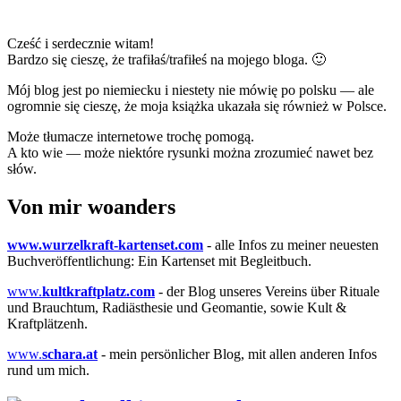
Cześć i serdecznie witam!
Bardzo się cieszę, że trafiłaś/trafiłeś na mojego bloga. 🙂
Mój blog jest po niemiecku i niestety nie mówię po polsku — ale
ogromnie się cieszę, że moja książka ukazała się również w Polsce.
Może tłumacze internetowe trochę pomogą.
A kto wie — może niektóre rysunki można zrozumieć nawet bez
słów.
Von mir woanders
www.wurzelkraft-kartenset.com
- alle Infos zu meiner neuesten
Buchveröffentlichung: Ein Kartenset mit Begleitbuch.
www.
kultkraftplatz.com
- der Blog unseres Vereins über Rituale
und Brauchtum, Radiästhesie und Geomantie, sowie Kult &
Kraftplätzenh.
www.
schara.at
- mein persönlicher Blog, mit allen anderen Infos
rund um mich.