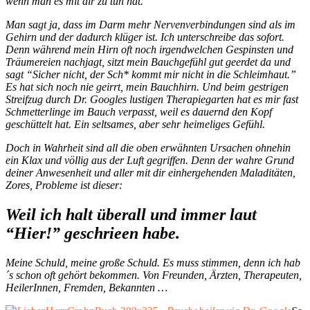
wenn man es mit dir zu tun hat.
Man sagt ja, dass im Darm mehr Nervenverbindungen sind als im
Gehirn und der dadurch klüger ist. Ich unterschreibe das sofort.
Denn während mein Hirn oft noch irgendwelchen Gespinsten und
Träumereien nachjagt, sitzt mein Bauchgefühl gut geerdet da und
sagt “Sicher nicht, der Sch* kommt mir nicht in die Schleimhaut.”
Es hat sich noch nie geirrt, mein Bauchhirn. Und beim gestrigen
Streifzug durch Dr. Googles lustigen Therapiegarten hat es mir fast
Schmetterlinge im Bauch verpasst, weil es dauernd den Kopf
geschüttelt hat. Ein seltsames, aber sehr heimeliges Gefühl.
Doch in Wahrheit sind all die oben erwähnten Ursachen ohnehin
ein Klax und völlig aus der Luft gegriffen. Denn der wahre Grund
deiner Anwesenheit und aller mit dir einhergehenden Maladitäten,
Zores, Probleme ist dieser:
Weil ich halt überall und immer laut
“Hier!” geschrieen habe.
Meine Schuld, meine große Schuld. Es muss stimmen, denn ich hab
´s schon oft gehört bekommen. Von Freunden, Ärzten, Therapeuten,
HeilerInnen, Fremden, Bekannten …