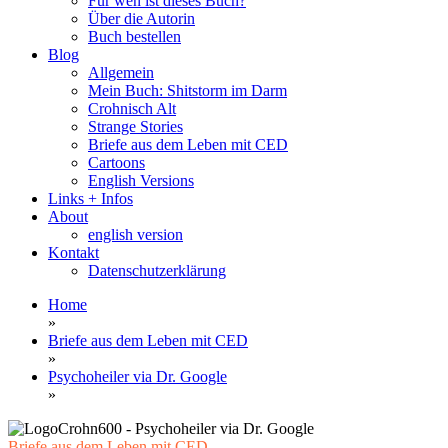
Für wen ist dieses Buch?
Über die Autorin
Buch bestellen
Blog
Allgemein
Mein Buch: Shitstorm im Darm
Crohnisch Alt
Strange Stories
Briefe aus dem Leben mit CED
Cartoons
English Versions
Links + Infos
About
english version
Kontakt
Datenschutzerklärung
Home
»
Briefe aus dem Leben mit CED
»
Psychoheiler via Dr. Google
»
Briefe aus dem Leben mit CED