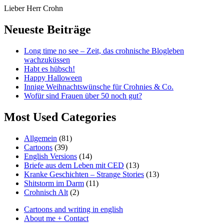
Skip
Lieber Herr Crohn
to
content
Neueste Beiträge
Long time no see – Zeit, das crohnische Blogleben
wachzuküssen
Habt es hübsch!
Happy Halloween
Innige Weihnachtswünsche für Crohnies & Co.
Wofür sind Frauen über 50 noch gut?
Most Used Categories
Allgemein
(81)
Cartoons
(39)
English Versions
(14)
Briefe aus dem Leben mit CED
(13)
Kranke Geschichten – Strange Stories
(13)
Shitstorm im Darm
(11)
Crohnisch Alt
(2)
Cartoons and writing in english
About me + Contact