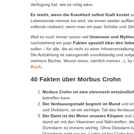
Verfügung hat, wie es nötig wäre.
Es reicht, wenn die Krankheit selbst Kraft kostet
u
Lebensende nimmer los wird, sie immer wieder aufflam
vollends realisiert, wenn man ein paar Schübe und J
Weil es noch immer soooo viel
Unwissen und Mythe
nachstehend ein paar
Fakten speziell über den lieb
sollen – für alle, die es nicht zu einer Infoveranstaltun
Die Aufzählung ist naturgemäß unvollständig und subj
mehrere Bücher. Wovon eines, nämlich meines ;-), by 
Buch
.
40 Fakten über Morbus Crohn
Morbus Crohn ist eine chronisch entzündli
betreffen kann.
Der Verdauungstrakt beginnt im Mund
und en
und Dickdarm, ist ein wichtiger Teil des Verdau
Der Darm ist der Motor unseres Körpers
und 
damit wir mit den Vitaminen und Nährstoffen, di
Dünndarm ist immens wichtig. Ohne Dickdarm k
Dünndarm geht gar nix. Leider ist bei Crohn be