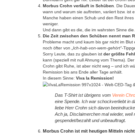
Morbus Crohn verläuft in Schüben
. Die Daue
wann und warum sie auftreten, variiert bzw. ist
Manche haben einen Schub und den Rest ihres 
weniger.
Und dann gibt es die, die im wahrsten Sinne d
Die Zeit zwischen den Schüben nennt man 
Probleme macht und kaum bis gar nicht im Blut 
noch öfter von „
Ich-hab-von-wem-gehört“
-Tippg
Sorry Leute, das zu glauben ist
der größte Fehl
kann (speziell mit null Ahnung vom Thema). Der 
Crohn gibt Ruhe, ist aber nicht weg – und ich w
Remission bis ans Ende aller Tage anhält.
In diesem Sinne:
Viva la Remission!
Das T-Shirt ist übrigens vom
Verein Chro
eine Spende. Ich war schockverliebt in d
liebe Herr Crohn sich davon beeindrucke
Ach ja, Disclaimerchen mal wieder, weil
gespendet/bezahlt und unbeauftragt.
Morbus Crohn ist mit heutigen Mitteln nicht