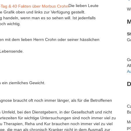
Die lieben Leute
We
 Grafik oben und links zur Verfügung gestellt.
handeln, wenn man es so sehen will. Ist jedenfalls
M
och wichtig.
S
en mit dem lieben Herrn Crohn oder seiner hässlichen
Gu
r Lebensende.
Ge
Al
Au
ein ziemliches Gewicht.
D
agnose braucht oft noch immer länger, als für die Betroffenen
Cz
 Umfeld, bei den Dienstgebern, in der Gesellschaft und nicht
Ba
rtezeiten für wichtige Untersuchungen sind noch immer viel zu
Mó
zu Therapien, Reha und Kur brauchen noch immer viel zu viel
po
Dinge, die man als chronisch Kranker nicht in dem Ausmaß zur