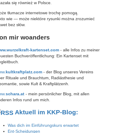
azała się również w Polsce.
że tłumacze internetowe trochę pomogą.
kto wie — może niektóre rysunki można zrozumieć
wet bez słów.
on mir woanders
ww.wurzelkraft-kartenset.com
- alle Infos zu meiner
uesten Buchveröffentlichung: Ein Kartenset mit
gleitbuch.
ww.
kultkraftplatz.com
- der Blog unseres Vereins
er Rituale und Brauchtum, Radiästhesie und
omantie, sowie Kult & Kraftplätzenh.
ww.
schara.at
- mein persönlicher Blog, mit allen
deren Infos rund um mich.
Aktuell im KKP-Blog:
Was dich im Einführungskurs erwartet
Ent-Scheidungen