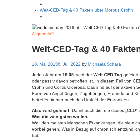
»
Welt-CED-Tag & 40 Fakten über Morbus Crohn
»
Allgemein
Welt-CED-Tag & 40 Fakte
18. Mai 2019
8. Juli 2022
by
Michaela Schara
Jedes Jahr am
19.05.
wird der
Welt CED Tag
gefeiert
oder passiv davon betroffen ist. In diesem Fall von C
Crohn und Colitis Ulcerosa. Das sind auf der aktiven S
Form von Angehörigen, Zugehörigen, Freunde und Koll
betreffen immer auch das Umfeld der Erkrankten.
Also wird gefeiert.
Damit auch die, die dieses „CED“ 
Was die wenigsten wollen.
Weil den meisten Menschen Erkankungen, die sie nich
vorbei
gehen. Was in Bezug auf chronisch entzündlic
hat.