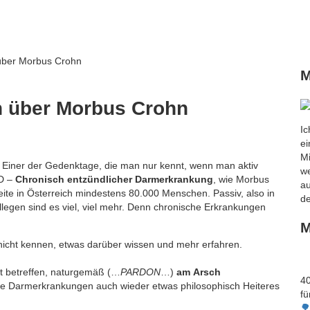
M
n über Morbus Crohn
Ic
ei
Mi
. Einer der Gedenktage, die man nur kennt, wenn man aktiv
we
ED –
Chronisch entzündlicher Darmerkrankung
, wie Morbus
a
eite in Österreich mindestens 80.000 Menschen. Passiv, also in
de
egen sind es viel, viel mehr. Denn chronische Erkrankungen
M
nicht kennen, etwas darüber wissen und mehr erfahren.
t betreffen, naturgemäß (…
PARDON
…)
am Arsch
40
he Darmerkrankungen auch wieder etwas philosophisch Heiteres
fü
🌳