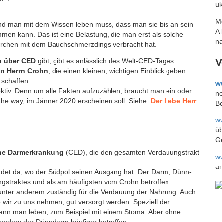
uk
Mo
nd man mit dem Wissen leben muss, dass man sie bis an sein
A 
men kann. Das ist eine Belastung, die man erst als solche
na
ährchen mit dem Bauchschmerzdings verbracht hat.
V
n über CED
gibt, gibt es anlässlich des Welt-CED-Tages
en Herrn Crohn
, die einen kleinen, wichtigen Einblick geben
g schaffen.
w
ektiv. Denn um alle Fakten aufzuzählen, braucht man ein oder
ne
the way, im Jänner 2020 erscheinen soll. Siehe:
Der liebe Herr
Be
w
üb
Ge
che Darmerkrankung
(CED), die den gesamten Verdauungstrakt
w
an
det da, wo der Südpol seinen Ausgang hat. Der Darm, Dünn-
ungstraktes und als am häufigsten vom Crohn betroffen.
unter anderem zuständig für die Verdauung der Nahrung. Auch
e wir zu uns nehmen, gut versorgt werden. Speziell der
ann man leben, zum Beispiel mit einem Stoma. Aber ohne
sonders der Dünndarm häufiger betroffen.