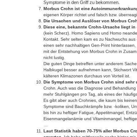
Symptome in den Griff zu bekommen.
Morbus Crohn ist eine Autoimmunerkrankun
eigenen Körper richtet und falsch bzw. überreagi
Die Ursachen und Auslöser von Morbus Cro
Diese eine, bekannte Crohn-Ursache liegt i
(kein Scherz). Homo Sapiens und Homo neandert
Kontakt. Sehr selten kam es zu Nachwuchs aus
einen sehr nachhaltigen Gen-Print hinterlassen,
mit der Entstehung von Morbus Crohn in Zusam
nicht lustig.
Die guten Dinge betreffen unter anderem Sache
Halbkugel besser aufnehmen kann, Stichwort V
kälteren Klimazonen durchaus von Vorteil ist.
Die Symptome von Morbus Crohn sind sehr u
Crohn. Auch was die Diagnose und Behandlung betr
mehr Stuhlgängen pro Tag, als eines der häufi
Es gibt aber auch Crohnies, die kaum bis kein
Symptome sind Bauchkrämpfe bzw. -koliken, Un
bis hin zu heftiger Fatigue, Appetitmangel, E
Eisenmangelanämie und Vitaminmangel, heftige
…
Laut Statistik haben 70-75% aller Morbus C
erwarten.
Ich habe mittlerweile sechs hinter mir 