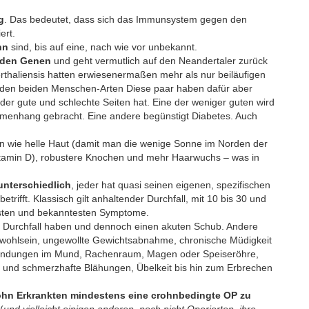
g
. Das bedeutet, dass sich das Immunsystem gegen den
ert.
hn
sind, bis auf eine, nach wie vor unbekannt.
n den Genen
und geht vermutlich auf den Neandertaler zurück
haliensis hatten erwiesenermaßen mehr als nur beiläufigen
 den beiden Menschen-Arten Diese paar haben dafür aber
 der gute und schlechte Seiten hat. Eine der weniger guten wird
menhang gebracht. Eine andere begünstigt Diabetes. Auch
n wie helle Haut (damit man die wenige Sonne im Norden der
itamin D), robustere Knochen und mehr Haarwuchs – was in
nterschiedlich
, jeder hat quasi seinen eigenen, spezifischen
ifft. Klassisch gilt anhaltender Durchfall, mit 10 bis 30 und
gsten und bekanntesten Symptome.
en Durchfall haben und dennoch einen akuten Schub. Andere
wohlsein, ungewollte Gewichtsabnahme, chronische Müdigkeit
ntzündungen im Mund, Rachenraum, Magen oder Speiseröhre,
 und schmerzhafte Blähungen, Übelkeit bis hin zum Erbrechen
rohn Erkrankten mindestens eine crohnbedingte OP zu
(
und vielleicht einigen anderen, noch nicht Operierten, ihre