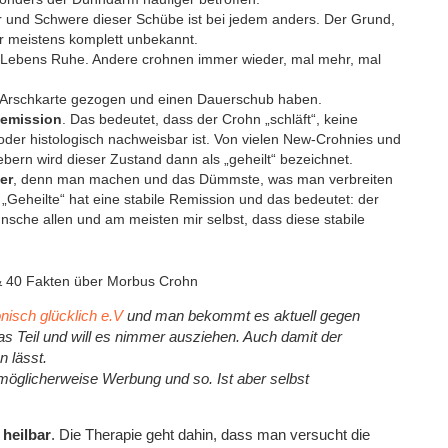
r und Schwere dieser Schübe ist bei jedem anders. Der Grund,
 er meistens komplett unbekannt.
Lebens Ruhe. Andere crohnen immer wieder, mal mehr, mal
ie Arschkarte gezogen und einen Dauerschub haben.
Remission
. Das bedeutet, dass der Crohn „schläft“, keine
oder histologisch nachweisbar ist. Von vielen New-Crohnies und
ebern wird dieser Zustand dann als „geheilt“ bezeichnet.
er
, denn man machen und das Dümmste, was man verbreiten
„Geheilte“ hat eine stabile Remission und das bedeutet: der
ünsche allen und am meisten mir selbst, dass diese stabile
nisch glücklich e.V
und man bekommt es aktuell gegen
as Teil und will es nimmer ausziehen. Auch damit der
n lässt.
 möglicherweise Werbung und so. Ist aber selbst
 heilbar
. Die Therapie geht dahin, dass man versucht die