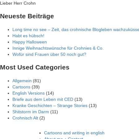
Skip
Lieber Herr Crohn
to
Neueste Beiträge
content
Long time no see – Zeit, das crohnische Blogleben wachzuküss
Habt es hübsch!
Happy Halloween
Innige Weihnachtswünsche für Crohnies & Co.
Wofür sind Frauen über 50 noch gut?
Most Used Categories
Allgemein
(81)
Cartoons
(39)
English Versions
(14)
Briefe aus dem Leben mit CED
(13)
Kranke Geschichten – Strange Stories
(13)
Shitstorm im Darm
(11)
Crohnisch Alt
(2)
Cartoons and writing in english
About me + Contact