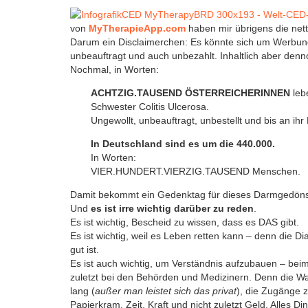
von
MyTherapieApp.com
haben mir übrigens die nette
Darum ein Disclaimerchen: Es könnte sich um Werbung 
unbeauftragt und auch unbezahlt. Inhaltlich aber denn
Nochmal, in Worten:
ACHTZIG.TAUSEND ÖSTERREICHERINNEN
leb
Schwester Colitis Ulcerosa.
Ungewollt, unbeauftragt, unbestellt und bis an ih
In Deutschland sind es um die 440.000.
In Worten:
VIER.HUNDERT.VIERZIG.TAUSEND Menschen.
Damit bekommt ein Gedenktag für dieses Darmgedöns 
Und
es ist irre wichtig darüber zu reden
.
Es ist wichtig, Bescheid zu wissen, dass es DAS gibt.
Es ist wichtig, weil es Leben retten kann – denn die Di
gut ist.
Es ist auch wichtig, um Verständnis aufzubauen – beim
zuletzt bei den Behörden und Medizinern. Denn die Wa
lang (
außer man leistet sich das privat
), die Zugänge 
Papierkram, Zeit, Kraft und nicht zuletzt Geld. Alles 