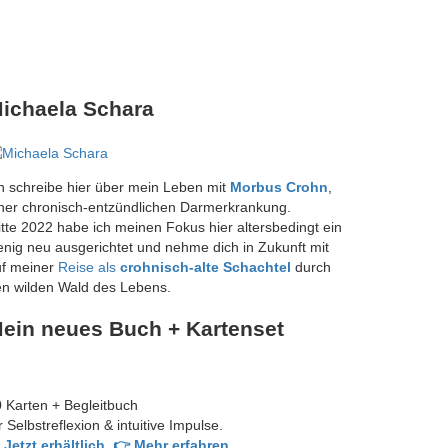
ichaela Schara
h schreibe hier über mein Leben mit
Morbus Crohn
,
ner chronisch-entzündlichen Darmerkrankung.
tte 2022 habe ich meinen Fokus hier altersbedingt ein
nig neu ausgerichtet und nehme dich in Zukunft mit
uf meiner
Reise als
crohnisch-alte Schachtel
durch
n wilden Wald des Lebens.
ein neues Buch + Kartenset
 Karten + Begleitbuch
r Selbstreflexion & intuitive Impulse.
 Jetzt erhältlich
👉 Mehr erfahren