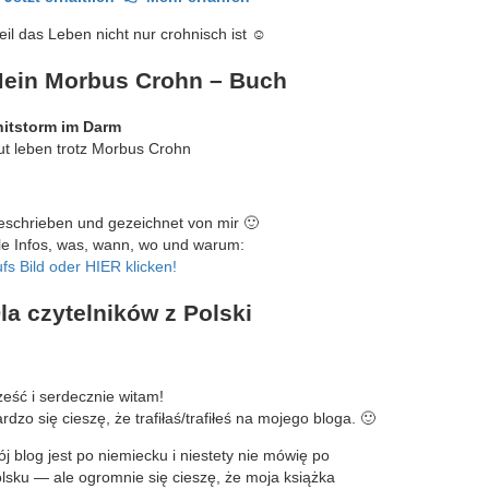
il das Leben nicht nur crohnisch ist ☺️
ein Morbus Crohn – Buch
hitstorm im Darm
t leben trotz Morbus Crohn
schrieben und gezeichnet von mir 🙂
le Infos, was, wann, wo und warum:
fs Bild oder HIER klicken!
la czytelników z Polski
eść i serdecznie witam!
rdzo się cieszę, że trafiłaś/trafiłeś na mojego bloga. 🙂
j blog jest po niemiecku i niestety nie mówię po
lsku — ale ogromnie się cieszę, że moja książka