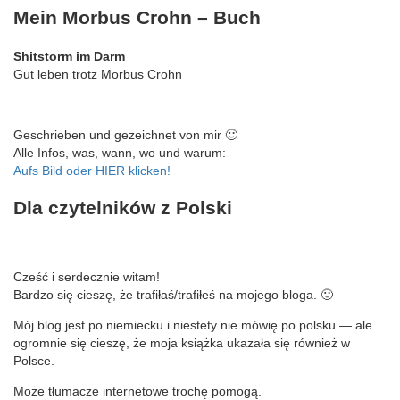
Mein Morbus Crohn – Buch
Shitstorm im Darm
Gut leben trotz Morbus Crohn
Geschrieben und gezeichnet von mir 🙂
Alle Infos, was, wann, wo und warum:
Aufs Bild oder HIER klicken!
Dla czytelników z Polski
Cześć i serdecznie witam!
Bardzo się cieszę, że trafiłaś/trafiłeś na mojego bloga. 🙂
Mój blog jest po niemiecku i niestety nie mówię po polsku — ale
ogromnie się cieszę, że moja książka ukazała się również w
Polsce.
Może tłumacze internetowe trochę pomogą.