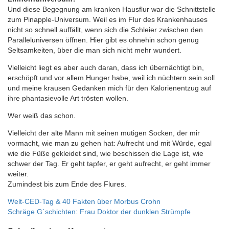
Und diese Begegnung am kranken Hausflur war die Schnittstelle
zum Pinapple-Universum.
Weil es i
m Flur des Krankenhauses
nicht so schnell auffällt, wenn sich die Schleier zwischen den
Paralleluniversen öffnen.
Hier gibt es ohnehin schon genug
Seltsamkeiten, über die man sich nicht mehr wundert.
Vielleicht liegt es aber auch daran, dass ich übernächtigt bin,
erschöpft und vor allem Hunger habe, weil ich nüchtern sein soll
und meine krausen Gedanken mich für den Kalorienentzug auf
ihre phantasievolle Art trösten wollen.
Wer weiß das schon.
Vielleicht der alte Mann mit seinen mutigen Socken, der mir
vormacht, wie man zu gehen hat: Aufrecht und mit Würde, egal
wie die Füße gekleidet sind, wie beschissen die Lage ist, wie
schwer der Tag. Er geht tapfer, er geht aufrecht, er geht immer
weiter.
Zumindest bis zum Ende des Flures.
Beitragsnavigation
Welt-CED-Tag & 40 Fakten über Morbus Crohn
Schräge G´schichten: Frau Doktor der dunklen Strümpfe