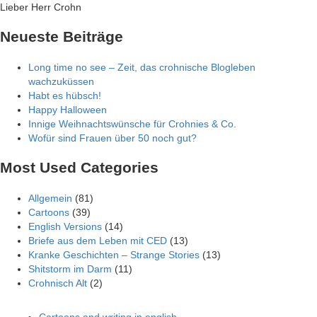
Skip
Lieber Herr Crohn
to
Neueste Beiträge
content
Long time no see – Zeit, das crohnische Blogleben
wachzuküssen
Habt es hübsch!
Happy Halloween
Innige Weihnachtswünsche für Crohnies & Co.
Wofür sind Frauen über 50 noch gut?
Most Used Categories
Allgemein
(81)
Cartoons
(39)
English Versions
(14)
Briefe aus dem Leben mit CED
(13)
Kranke Geschichten – Strange Stories
(13)
Shitstorm im Darm
(11)
Crohnisch Alt
(2)
Cartoons and writing in english