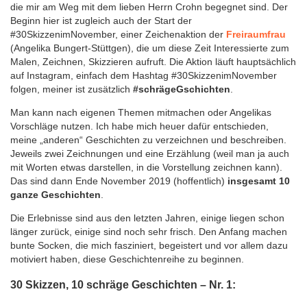
die mir am Weg mit dem lieben Herrn Crohn begegnet sind. Der
Beginn hier ist zugleich auch der Start der
#30SkizzenimNovember, einer Zeichenaktion der
Freiraumfrau
(Angelika Bungert-Stüttgen), die um diese Zeit Interessierte zum
Malen, Zeichnen, Skizzieren aufruft. Die Aktion läuft hauptsächlich
auf Instagram, einfach dem Hashtag #30SkizzenimNovember
folgen, meiner ist zusätzlich
#schrägeGschichten
.
Man kann nach eigenen Themen mitmachen oder Angelikas
Vorschläge nutzen. Ich habe mich heuer dafür entschieden,
meine „anderen“ Geschichten zu verzeichnen und beschreiben.
Jeweils zwei Zeichnungen und eine Erzählung (weil man ja auch
mit Worten etwas darstellen, in die Vorstellung zeichnen kann).
Das sind dann Ende November 2019 (hoffentlich)
insgesamt 10
ganze Geschichten
.
Die Erlebnisse sind aus den letzten Jahren, einige liegen schon
länger zurück, einige sind noch sehr frisch. Den Anfang machen
bunte Socken, die mich fasziniert, begeistert und vor allem dazu
motiviert haben, diese Geschichtenreihe zu beginnen.
30 Skizzen, 10 schräge Geschichten – Nr. 1: