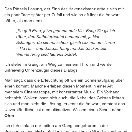
Des Rätsels Lösung, der Sinn der Hakenexistenz erhellt sich mir
ein paar Tage später per Zufall und wie so oft liegt die Antwort
näher, als man denkt.
„
So gnä Frau, jetza gemma aufs Klo. Bring Sie gleich
rüber, den Katheterbeutel nemma mit, ja klar.
Schaugns, da simma schon, gleich sitz ma am Thron
– Ha Ha – und daaaaa häng ma das Sackerl auf.
Wenns fertig sind läutens bidde!
„
Ich stehe im Gang, am Weg zu meinem Thron und werde
unfreiwillig Ohrenzeugin dieses Dialogs.
Man sagt, dass die Erleuchtung oft wie ein Sonnenaufgang über
einen kommt. Manche erleben diesen Moment in einer Art
mentalem Cinemascope, mit konzertanter Musik. Ein Vorhang
hebt sich, Wolken lösen sich auch, die Nebel des Geistes lichten
sich und man sieht die Lösung, erkennt die Antwort, versteht das
Unverständliche, ist dem ultimativen Wissen einen Schritt näher.
Ohm
.
Ich steh einfach nur mitten am Gang, eingefroren in der
Bewegung, und blicke blicklos eine mausbeige Wand an, während