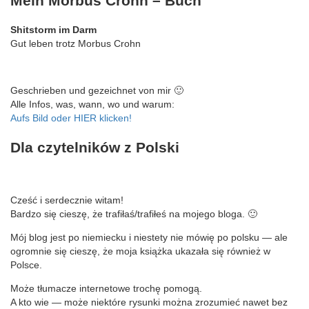
Mein Morbus Crohn – Buch
Shitstorm im Darm
Gut leben trotz Morbus Crohn
Geschrieben und gezeichnet von mir 🙂
Alle Infos, was, wann, wo und warum:
Aufs Bild oder HIER klicken!
Dla czytelników z Polski
Cześć i serdecznie witam!
Bardzo się cieszę, że trafiłaś/trafiłeś na mojego bloga. 🙂
Mój blog jest po niemiecku i niestety nie mówię po polsku — ale
ogromnie się cieszę, że moja książka ukazała się również w
Polsce.
Może tłumacze internetowe trochę pomogą.
A kto wie — może niektóre rysunki można zrozumieć nawet bez