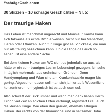
#schrägeGschichten
.
30 Skizzen = 10 schräge Geschichten – Nr. 5:
Der traurige Haken
Das Leben ist manchmal ungerecht und Monsieur Karma kann
sich fallweise als echte Bitch erweisen. Nicht nur bei Menschen,
Tieren oder Pflanzen. Auch für Dinge gibt es Schicksale, die man
nur als traurig bezeichnen kann. Ob die Dinge das auch so
sehen, ist eine andere Sache.
Bei dem kleinen Haken am WC sieht es jedenfalls so aus, als
hätte er ein sehr trauriges Los im Lebenstopf gezogen. Ich sehe
in täglich mehrmals, aus crohnischen Gründen. Denn
Handyempfang und Wlan sind am Krankenhausklo mager bis
gering. Abgesehen davon soll man sich ja hier aufs Wesentliche
konzentrieren, unhygienisch ist es auch usw. usf.
Also schweift der Blick umher und wenn man dank lieben Herrn
Crohn viel Zeit an solchen Orten verbringt, registriert Frau auch
die kleinen Dinge. Wie eben den grauen, ehemals silbrigen
Haken, der rechts von der Klomuschel und in seltsamer Höhe