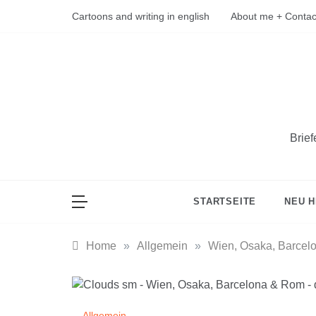
Skip
Cartoons and writing in english
About me + Contac
to
content
Brie
STARTSEITE
NEU H
Home
»
Allgemein
»
Wien, Osaka, Barcel
Allgemein