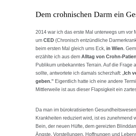
Dem crohnischen Darm ein Ges
2014 war ich das erste Mal unterwegs um vor 
um
CED
(Chronisch entzündliche Darmerkranku
beim ersten Mal gleich ums Eck,
in Wien
. Gem
erzählte ich aus dem
Alltag von Crohn-Patie
Publikum unbekanntes Terrain. Auf die Frage 
sollte, antwortete ich damals scherzhaft: „
Ich 
geben.“
Eigentlich hatte ich eine andere Termi
Mittlerweile ist aus dieser Flapsigkeit ein zar
Da man im bürokratisierten Gesundheitswesen 
Krankheiten reduziert wird, ist es zunehmend
Bein, der neuen Hüfte, dem gereizten Blindda
Ängste, Vorstellungen, Hoffnungen und Lebens-