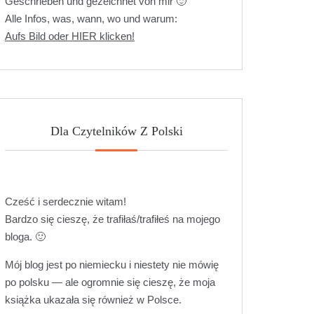
Geschrieben und gezeichnet von mir 🙂
Alle Infos, was, wann, wo und warum:
Aufs Bild oder HIER klicken!
Dla Czytelników Z Polski
Cześć i serdecznie witam!
Bardzo się cieszę, że trafiłaś/trafiłeś na mojego
bloga. 🙂
Mój blog jest po niemiecku i niestety nie mówię
po polsku — ale ogromnie się cieszę, że moja
książka ukazała się również w Polsce.