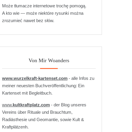
Może tłumacze internetowe trochę pomogą.
A kto wie — może niektóre rysunki można
zrozumieć nawet bez słów.
Von Mir Woanders
www.wurzelkraft-kartenset.com
- alle Infos zu
meiner neuesten Buchveröffentlichung: Ein
Kartenset mit Begleitbuch.
www.
kultkraftplatz.com
- der Blog unseres
Vereins über Rituale und Brauchtum,
Radiästhesie und Geomantie, sowie Kult &
Kraftplätzenh.